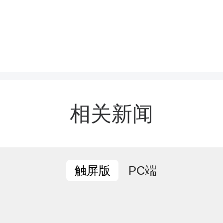
议强调，国庆假期是检验
服务水平的关键时刻，全
度重视，以饱满的热情和
相关新闻
力以赴做好国庆假期旅游
工作。
PC端
触屏版
议要求，要全力抓好旅游