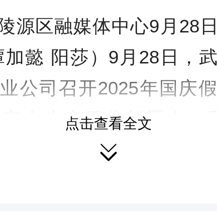
陵源区融媒体中心9月28
谭加懿 阳莎）9月28日，
业公司召开2025年国庆
和安全生产工作部署会，围
点击查看全文

全、效益”三大核心，对
行了全面细致的部署。公
部门及子公司负责人参加