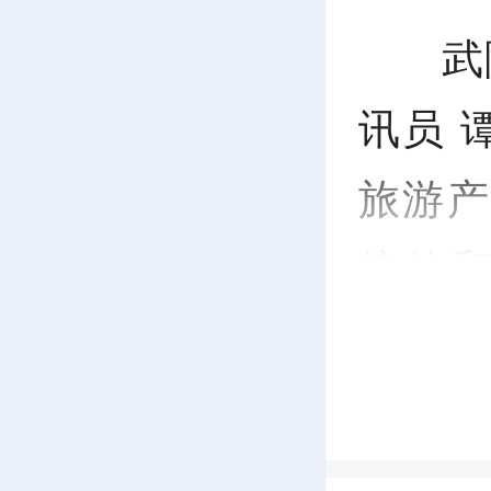
武
讯员 
旅游产
接待
务、安
工作进
子、各