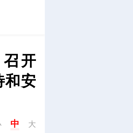
立即下载
司召开
待和安
中
小
大