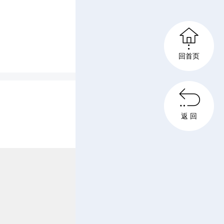

公司经营
回首页
体干部职

严谨的态
返 回
接待与安
接待工