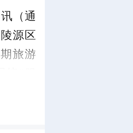
日讯（通
武陵源区
假期旅游
绕“服
假期各项
司领导班
会议。