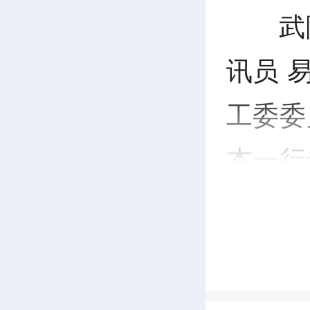
武
讯员 
工委委
杰一行
家园建
计划生