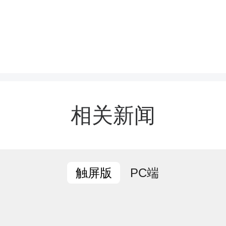
指导过程中，杜杰详细了
建设状况和服务规划，对
施和功能布局给予了充分
暖心家园是服务计生特殊
相关新闻
，应始终围绕家庭实际需
家庭提供全方位、多层次
PC端
触屏版
同时，他要求区计划生育