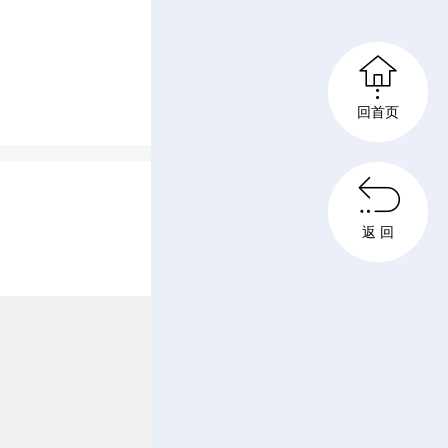
解了暖心
该家园的

回首页
认可。他
家庭的重

返 回
求，为计
的支持与
协会加强