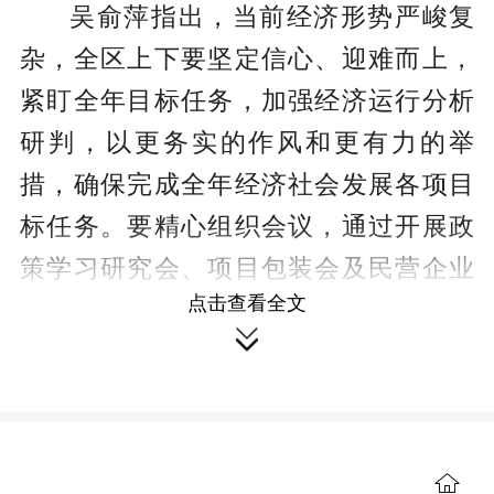
吴俞萍指出，当前经济形势严峻复
杂，全区上下要坚定信心、迎难而上，
紧盯全年目标任务，加强经济运行分析
研判，以更务实的作风和更有力的举
措，确保完成全年经济社会发展各项目
标任务。要精心组织会议，通过开展政
策学习研究会、项目包装会及民营企业
点击查看全文
座谈会等，精准把握上级政策导向，以

高质量项目助力经济增长，增强企业发
展信心。要转变思想观念，强化改革意
识，精细算好收支账、旅游数据账，深
入分析完善方案，集中精力攻坚克难，
