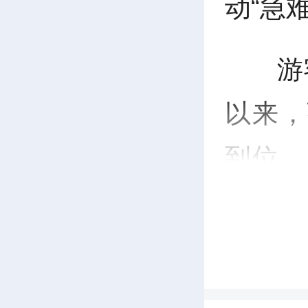
动“急
游
以来，
到位、
问题，
治”推
验感与