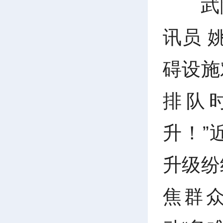
武
讯员 
碍设施
排队
升！”
升级纷
焦群