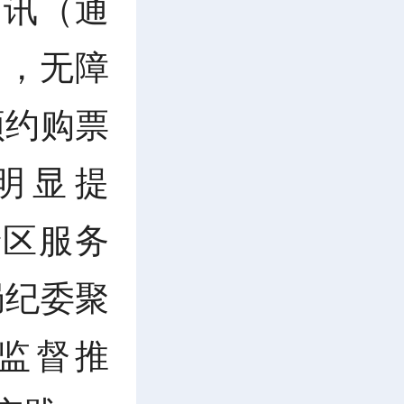
日讯（通
了，无障
预约购票
明显提
景区服务
局纪委聚
监督推