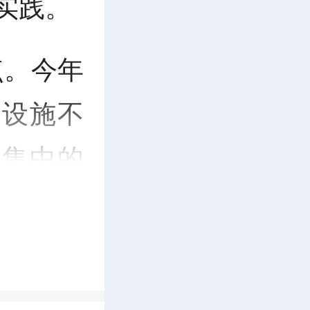
实践。
点。今年
套设施不
映集中的
“点题整
让游客体