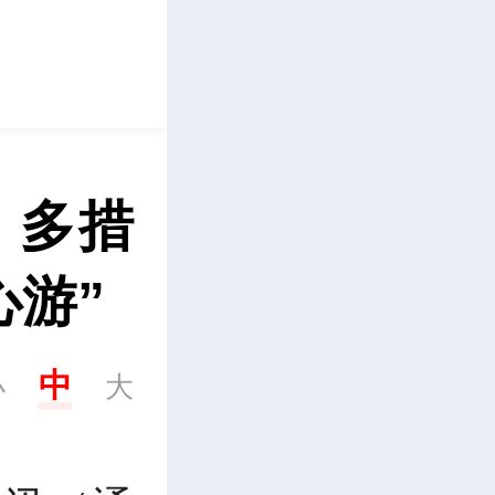
立即下载
：多措
心游”
中
小
大