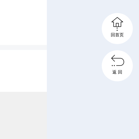

回首页
职能，积

聚焦“景
返 回
等”这一
区级实事
、部门协