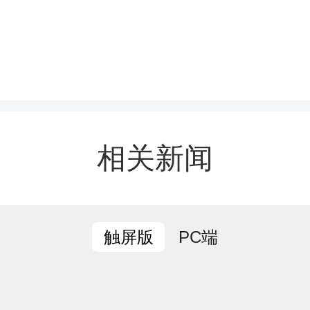
位部署 压实责任链条
纪委立足“监督的再监督”
监督责任，会同相关部门
相关新闻
设施不到位、服务不规范
映集中的痛点，细化分解
PC端
触屏版
推动形成“纪委统筹督导