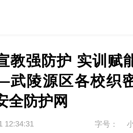
宣教强防护 实训赋
—武陵源区各校织
安全防护网
1 12:34:31
字号：