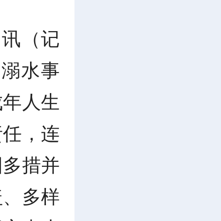
日讯（记
入溺水事
成年人生
责任，连
园多措并
盖、多样