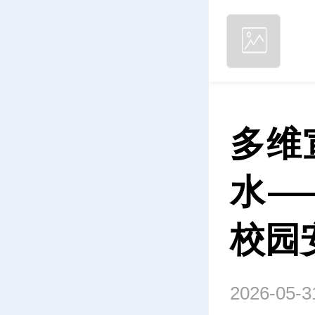
多维
水—
校园
2026-05-3