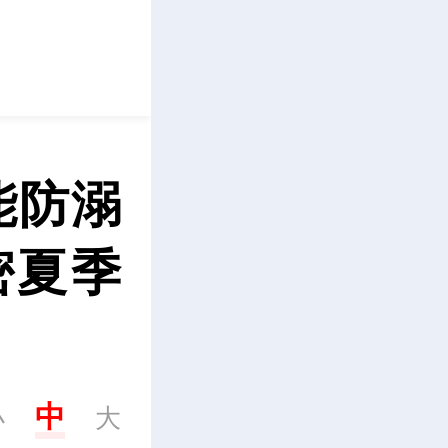
立即下载
能防溺
密夏季
中
小
大