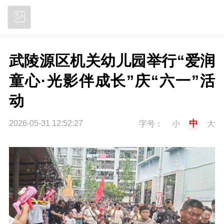
立即下载
武陵源区机关幼儿园举行“爱润
童心·光影伴成长”庆“六一”活
动
中
2026-05-31 12:52:27
字号：
小
大