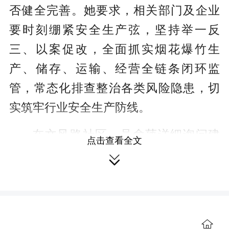
否健全完善。她要求，相关部门及企业
要时刻绷紧安全生产弦，坚持举一反
三、以案促改，全面抓实烟花爆竹生
产、储存、运输、经营全链条闭环监
管，常态化排查整治各类风险隐患，切
实筑牢行业安全生产防线。
在文风路社区，吴俞萍详细询问建
点击查看全文
筑垃圾清运处置、场地环境整治等工作

进展。她要求，要坚持问题导向，对标
生态环保整改标准，结合人居环境和区
域规划，迅速研究制定规范化处置方
