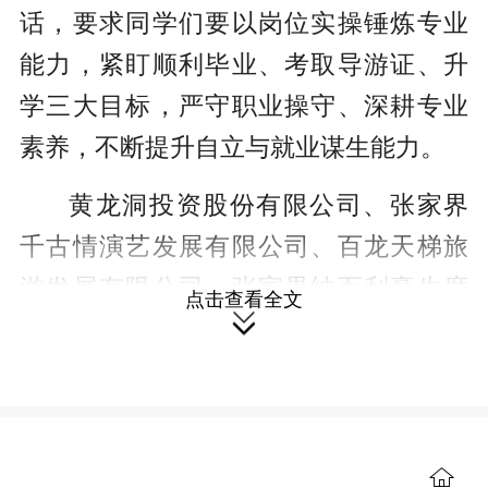
话，要求同学们要以岗位实操锤炼专业
能力，紧盯顺利毕业、考取导游证、升
学三大目标，严守职业操守、深耕专业
素养，不断提升自立与就业谋生能力。
黄龙洞投资股份有限公司、张家界
千古情演艺发展有限公司、百龙天梯旅
游发展有限公司、张家界纳百利豪生度
点击查看全文

假酒店、泰和投资有限公司京武铂尔曼
酒店、武陵源索道有限公司等十家企业
代表依次登台宣讲，细致介绍企业概
况、实习岗位、薪酬福利与晋升机制，
