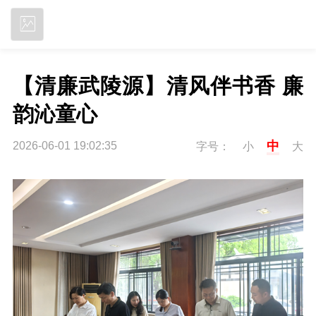
立即下载
【清廉武陵源】清风伴书香 廉
韵沁童心
中
2026-06-01 19:02:35
字号：
小
大