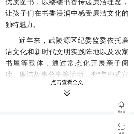
优质图书，以缕缕书香传递廉洁理念，
让孩子们在书香浸润中感受廉洁文化的
独特魅力。
近年来，武陵源区纪委监委依托廉
洁文化和新时代文明实践阵地以及农家
书屋等载体，通过常态化开展亲子阅
读、廉洁故事分享等活动，变“集中式宣
点击查看全文
教”为“浸润式滋养”，让崇廉尚洁的种子

在孩子们心中悄然生根，引导广大家庭

在耳濡目染中涵养清正家风，营造了“读
回首页
书思廉、书香润德”的良好氛围。

返 回