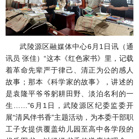
武陵源区融媒体中心6月1日讯（通
讯员 张佳）“这本《红色家书》里，记载
着革命先辈严于律己、清正为公的感人
故事；那本《科学家的故事》，讲述的
是袁隆平爷爷躬耕田野、淡泊名利的一
生……”6月1日，武陵源区纪委监委开
展“清风伴书香”主题活动，为本委干部职
工子女提供覆盖幼儿园至高中各学段的